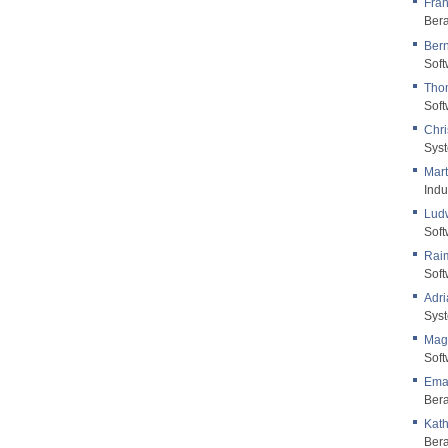
Fran
Bera
Ber
Soft
Tho
Soft
Chri
Syst
Mar
Indu
Ludw
Soft
Raim
Soft
Adri
Syst
Mag
Soft
Ema
Bera
Kath
Bera