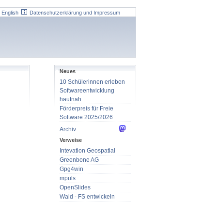
English
Datenschutzerklärung und Impressum
N
eues
10 Schülerinnen erleben
Softwareentwicklung
hautnah
Förderpreis für Freie
Software 2025/2026
Archiv
Verweise
Intevation Geospatial
Greenbone AG
Gpg4win
mpuls
OpenSlides
Wald - FS entwickeln