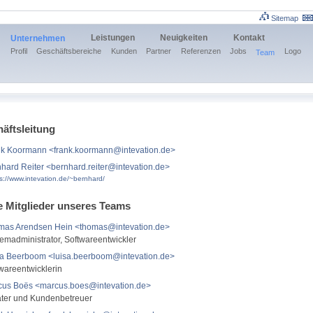
Sitemap
Leistungen
Neuigkeiten
Kontakt
Unternehmen
Profil
Geschäftsbereiche
Kunden
Partner
Referenzen
Jobs
Logo
Team
äftsleitung
nk Koormann <frank.koormann@intevation.de>
hard Reiter <bernhard.reiter@intevation.de>
s://www.intevation.de/~bernhard/
e Mitglieder unseres Teams
mas Arendsen Hein <thomas@intevation.de>
emadministrator, Softwareentwickler
sa Beerboom <luisa.beerboom@intevation.de>
wareentwicklerin
cus Boës <marcus.boes@intevation.de>
ater und Kundenbetreuer