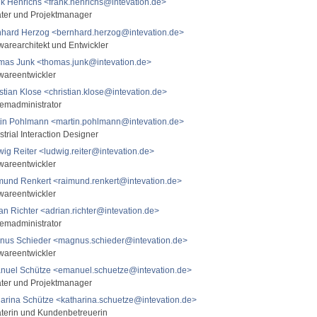
k Henrichs <frank.henrichs@intevation.de>
ter und Projektmanager
nhard Herzog <bernhard.herzog@intevation.de>
warearchitekt und Entwickler
mas Junk <thomas.junk@intevation.de>
wareentwickler
stian Klose <christian.klose@intevation.de>
emadministrator
tin Pohlmann <martin.pohlmann@intevation.de>
strial Interaction Designer
ig Reiter <ludwig.reiter@intevation.de>
wareentwickler
und Renkert <raimund.renkert@intevation.de>
wareentwickler
an Richter <adrian.richter@intevation.de>
emadministrator
nus Schieder <magnus.schieder@intevation.de>
wareentwickler
nuel Schütze <emanuel.schuetze@intevation.de>
ter und Projektmanager
arina Schütze <katharina.schuetze@intevation.de>
terin und Kundenbetreuerin