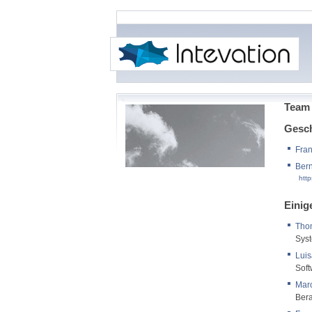
Team
Gesch
Fra
Bern
http
Einig
Tho
Syst
Lui
Soft
Mar
Ber