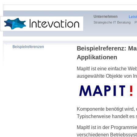
Unternehmen
Leis
Strategische IT Beratung
P
Beispielreferenzen
Beispielreferenz: Ma
Applikationen
MapIt! ist eine einfache We
ausgewählte Objekte von In
Komponente benötigt wird, d
Typischerweise handelt es s
MapIt! ist in der Programmi
verschiedenen Betriebssys